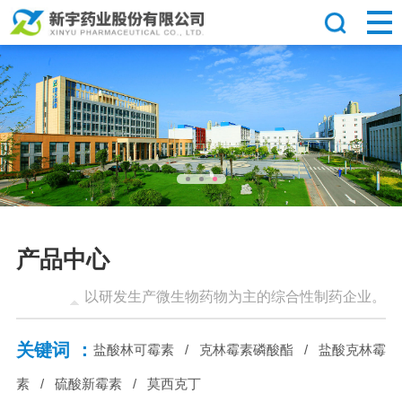
产品中心
以研发生产微生物药物为主的综合性制药企业。
关键词 ：
盐酸林可霉素
/
克林霉素磷酸酯
/
盐酸克林霉
素
/
硫酸新霉素
/
莫西克丁