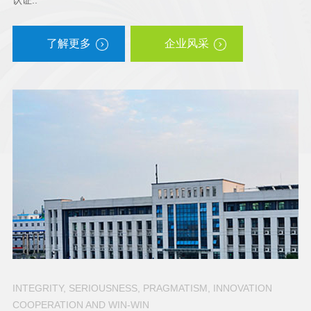
认证..
了解更多
企业风采
INTEGRITY, SERIOUSNESS, PRAGMATISM, INNOVATION
COOPERATION AND WIN-WIN