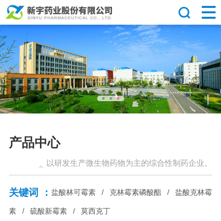
产品中心
以研发生产微生物药物为主的综合性制药企业。
关键词 ：
盐酸林可霉素
/
克林霉素磷酸酯
/
盐酸克林霉
素
/
硫酸新霉素
/
莫西克丁