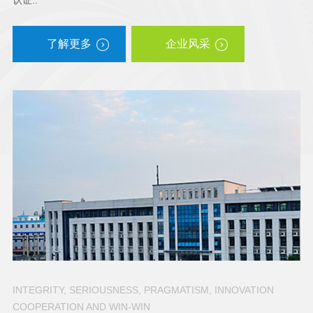
认证..
了解更多
企业风采
INTEGRITY, SERIOUSNESS, PRAGMATISM, INNOVATION
COOPERATION AND WIN-WIN